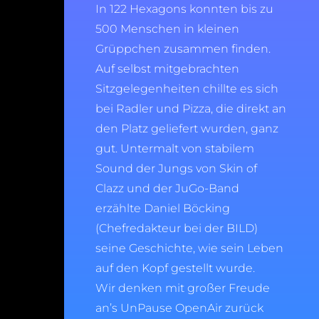
In 122 Hexagons konnten bis zu
500 Menschen in kleinen
Grüppchen zusammen finden.
Auf selbst mitgebrachten
Sitzgelegenheiten chillte es sich
bei Radler und Pizza, die direkt an
den Platz geliefert wurden, ganz
gut. Untermalt von stabilem
Sound der Jungs von Skin of
Clazz und der JuGo-Band
erzählte Daniel Böcking
(Chefredakteur bei der BILD)
seine Geschichte, wie sein Leben
auf den Kopf gestellt wurde.
Wir denken mit großer Freude
an’s UnPause OpenAir zurück