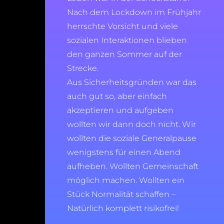
Nach dem Lockdown im Frühjahr
herrschte Vorsicht und viele
sozialen Interaktionen blieben
den ganzen Sommer auf der
Strecke.
Aus Sicherheitsgründen war das
auch gut so, aber einfach
akzeptieren und aufgeben
wollten wir dann doch nicht. Wir
wollten die soziale Generalpause
wenigstens für einen Abend
aufheben. Wollten Gemeinschaft
möglich machen. Wollten ein
Stück Normalität schaffen –
Natürlich komplett risikofrei!