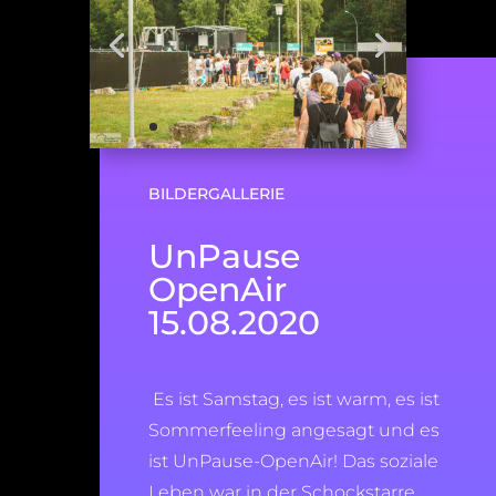
BILDERGALLERIE
UnPause
OpenAir
15.08.2020
Es ist Samstag, es ist warm, es ist
Sommerfeeling angesagt und es
ist UnPause-OpenAir! Das soziale
Leben war in der Schockstarre.